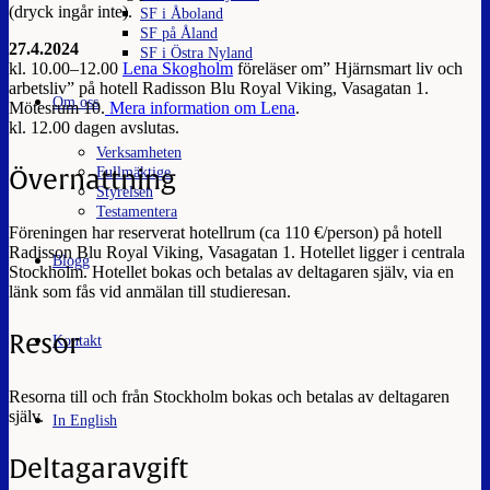
(dryck ingår inte).
SF i Åboland
SF på Åland
27.4.2024
SF i Östra Nyland
kl. 10.00–12.00
Lena Skogholm
föreläser om” Hjärnsmart liv och
arbetsliv” på hotell Radisson Blu Royal Viking, Vasagatan 1.
Om oss
Mötesrum 10.
Mera information om Lena
.
kl. 12.00 dagen avslutas.
Verksamheten
Fullmäktige
Övernattning
Styrelsen
Testamentera
Föreningen har reserverat hotellrum (ca 110 €/person) på hotell
Radisson Blu Royal Viking, Vasagatan 1. Hotellet ligger i centrala
Blogg
Stockholm. Hotellet bokas och betalas av deltagaren själv, via en
länk som fås vid anmälan till studieresan.
Resor
Kontakt
Resorna till och från Stockholm bokas och betalas av deltagaren
själv.
In English
Deltagaravgift