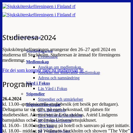
Skip
to
content
Studieresa 2024
För medlemmar
Sjuksköterskeföreningen arrangerar den 26–27 april 2024 en
Studiedagarna
studieresa till Stockholm. Studieresan är ämnad för föreningens
Evenemang
medlemmar.
Medlemskap
Ansökan om medlemskap
För dej som kommer med på studieresan 🌸
Ansökan om studerande medlemskap
Adress och namnändring
Program
Vård i Fokus
Läs Vård i Fokus
Stipendier
26.4.2024
Stipendier och utmärkelser
kl. 13.00– professionella studiebesök (ett besök per deltagare).
Regionalföreningar
Deltagarna tar sig själv, på egen bekostnad, till platsen för
SF i Helsingfors
studiebesöket. Alternativen är Ersta sjukhus, Astrid Lindgrens
SF i Mellersta Österbotten
barnsjukhus och Karolinska Universitetssjukhuset.
SF i Sydösterbotten
kl. 16.00– 18.00 incheckning på hotell och samvaro på eget initiativ.
SF i Vasa
kl. 18.00– middag på
Wallmans Stockholm och showen ”The Vibe”
SF i Västra Nyland