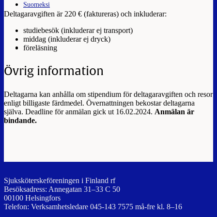
Suomeksi
Deltagaravgiften är 220 € (faktureras) och inkluderar:
studiebesök (inkluderar ej transport)
middag (inkluderar ej dryck)
föreläsning
Övrig information
Deltagarna kan anhålla om stipendium för deltagaravgiften och resor
enligt billigaste färdmedel. Övernattningen bekostar deltagarna
själva.
Deadline för anmälan gick ut 16.02.2024.
Anmälan är
bindande.
Sjuksköterskeföreningen i Finland rf
Besöksadress: Annegatan 31–33 C 50
00100 Helsingfors
Telefon: Verksamhetsledare 045-143 7575 må-fre kl. 8–16