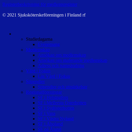
Registerbeskrivning för medlemsregister
© 2021 Sjuksköterskeföreningen i Finland rf
För medlemmar
Studiedagarna
Evenemang
Medlemskap
Ansökan om medlemskap
Ansökan om studerande medlemskap
Adress och namnändring
Vård i Fokus
Läs Vård i Fokus
Stipendier
Stipendier och utmärkelser
Regionalföreningar
SF i Helsingfors
SF i Mellersta Österbotten
SF i Sydösterbotten
SF i Vasa
SF i Västra Nyland
SF i Åboland
SF på Åland