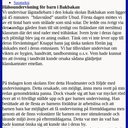
Suomeksi
Hälsoundervisning för barn i Bakbakan
Vi undervisar lågstadiebarn i den lokala skolan Bakbakan som ligger
på 45 minuters ”bilavstånd” utanför Ubud. Första dagen möttes vi
av ett tiotal barn som strålade som små solar. De ledde oss ivrigt via
den sandiga gården fram till sitt (enligt oss finländare rätt nerslitna)
klassrum där det stod rader med träbänkar. Ivern lyste i deras ögon
och plötsligt blev jag en aning osäker. Tänk om vi inte lever upp till
deras förväntningar! Knappt hann jag tänka tanken förrän jag
slukades med i deras entusiasm. Vi har tillsvidare undervisat om
vikten av hygien, handtvätt, tandborstning o.s.v. Vem hade kunnat
tro att övning i tandtvätt kunde orsaka sådana glädjetjut
klasskamrater emellan.
På tisdagen kom skolans före detta Headmaster och följde med
undervisningen. Detta orsakade, om möjligt, ännu mera svett på min
redan genomdränkta panna. Dock visade sig att han var mycket rörd
över att vi frivilligt ställde upp och gav barnen undervisning. Han
berättade att de flesta av barnens föräldrar är arbetslösa och att
barnen bara har möjlighet att få undervisning på förmiddagarna men
genom att de finns volontärer får barnen en mer stimulerande och
lärande miljö även på eftermiddagarna. Detta var mer än vad han
hade kunnat önska sig att kunde ske i deras by.