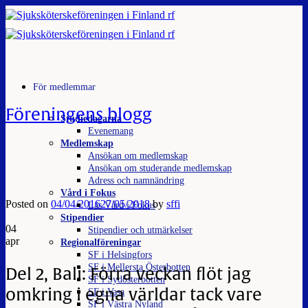
Skip
to
content
För medlemmar
Föreningens blogg
Studiedagarna
Evenemang
Medlemskap
Ansökan om medlemskap
Ansökan om studerande medlemskap
Adress och namnändring
Vård i Fokus
Posted on
04/04/2016
27/05/2018
by
sffi
Läs Vård i Fokus
Stipendier
04
Stipendier och utmärkelser
apr
Regionalföreningar
SF i Helsingfors
SF i Mellersta Österbotten
Del 2, Bali: Förra veckan flöt jag
SF i Sydösterbotten
omkring i egna världar tack vare
SF i Vasa
SF i Västra Nyland