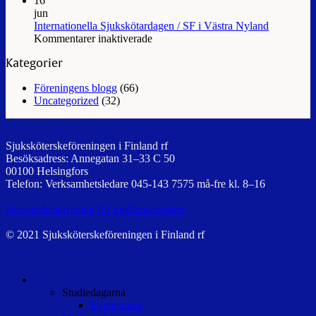
16
på
Vård
jun
utfärd
i
Internationella Sjukskötardagen / SF i Västra Nyland
för
fokus
Kommentarer inaktiverade
Internationella
2/2025
Kategorier
Sjukskötardagen
/
Föreningens blogg
(66)
SF
Uncategorized
(32)
i
Västra
Nyland
Sjuksköterskeföreningen i Finland rf
Besöksadress: Annegatan 31–33 C 50
00100 Helsingfors
Telefon: Verksamhetsledare 045-143 7575 må-fre kl. 8–16
Registerbeskrivning för medlemsregister
© 2021 Sjuksköterskeföreningen i Finland rf
För medlemmar
Studiedagarna
Evenemang