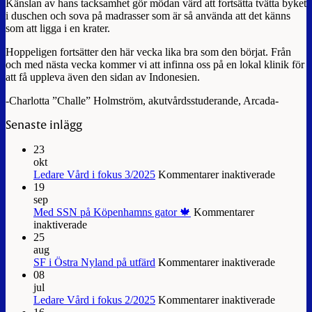
Känslan av hans tacksamhet gör mödan värd att fortsätta tvätta byket
i duschen och sova på madrasser som är så använda att det känns
som att ligga i en krater.
Hoppeligen fortsätter den här vecka lika bra som den börjat. Från
och med nästa vecka kommer vi att infinna oss på en lokal klinik för
att få uppleva även den sidan av Indonesien.
-Charlotta ”Challe” Holmström, akutvårdsstuderande, Arcada-
Senaste inlägg
23
okt
för
Ledare Vård i fokus 3/2025
Kommentarer inaktiverade
Ledare
19
Vård
sep
i
Med SSN på Köpenhamns gator 🍁
Kommentarer
för
fokus
inaktiverade
Med
3/2025
25
SSN
aug
på
för
SF i Östra Nyland på utfärd
Kommentarer inaktiverade
Köpenhamns
SF
08
gator
i
jul
🍁
Östra
för
Ledare Vård i fokus 2/2025
Kommentarer inaktiverade
Nyland
Ledare