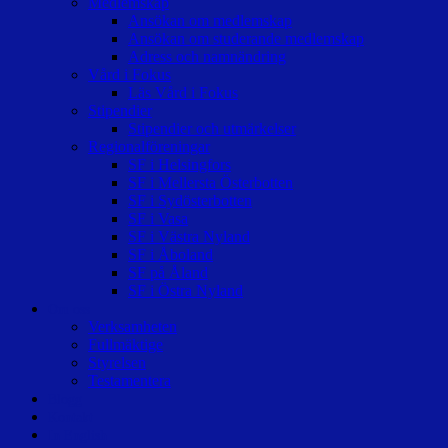
Medlemskap
Ansökan om medlemskap
Ansökan om studerande medlemskap
Adress och namnändring
Vård i Fokus
Läs Vård i Fokus
Stipendier
Stipendier och utmärkelser
Regionalföreningar
SF i Helsingfors
SF i Mellersta Österbotten
SF i Sydösterbotten
SF i Vasa
SF i Västra Nyland
SF i Åboland
SF på Åland
SF i Östra Nyland
Om oss
Verksamheten
Fullmäktige
Styrelsen
Testamentera
Blogg
Kontakt
In English