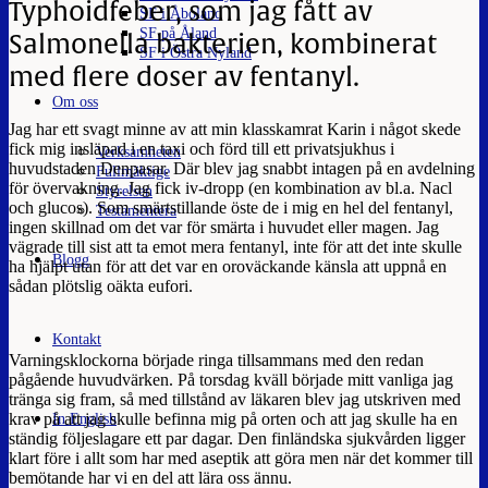
Typhoidfeber, som jag fått av
SF i Åboland
SF på Åland
Salmonella bakterien, kombinerat
SF i Östra Nyland
med flere doser av fentanyl.
Om oss
Jag har ett svagt minne av att min klasskamrat Karin i något skede
fick mig insläpad i en taxi och förd till ett privatsjukhus i
Verksamheten
huvudstaden Denpasar. Där blev jag snabbt intagen på en avdelning
Fullmäktige
för övervakning. Jag fick iv-dropp (en kombination av bl.a. Nacl
Styrelsen
och glucos). Som smärtstillande öste de i mig en hel del fentanyl,
Testamentera
ingen skillnad om det var för smärta i huvudet eller magen. Jag
vägrade till sist att ta emot mera fentanyl, inte för att det inte skulle
Blogg
ha hjälpt utan för att det var en oroväckande känsla att uppnå en
sådan plötslig oäkta eufori.
Kontakt
Varningsklockorna började ringa tillsammans med den redan
pågående huvudvärken. På torsdag kväll började mitt vanliga jag
tränga sig fram, så med tillstånd av läkaren blev jag utskriven med
krav på att jag skulle befinna mig på orten och att jag skulle ha en
In English
ständig följeslagare ett par dagar. Den finländska sjukvården ligger
klart före i allt som har med aseptik att göra men när det kommer till
bemötande har vi en del att lära oss ännu.